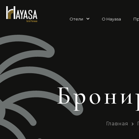
Отели
О Hayasa
Пр
Брони
Главная