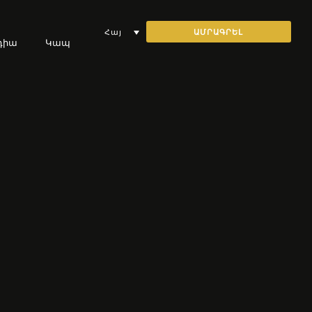
ԱՄՐԱԳՐԵԼ
Հայ
դիա
Կապ